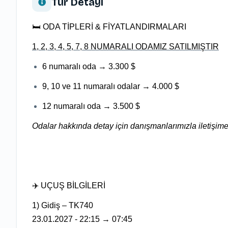
Tur Detayı
🛏️ ODA TİPLERİ & FİYATLANDIRMALARI
1, 2, 3, 4, 5, 7, 8 NUMARALI ODAMIZ SATILMIŞTIR
6 numaralı oda → 3.300 $
9, 10 ve 11 numaralı odalar → 4.000 $
12 numaralı oda → 3.500 $
Odalar hakkında detay için danışmanlarımızla iletişime 
✈️ UÇUŞ BİLGİLERİ
1) Gidiş – TK740
23.01.2027 - 22:15 → 07:45