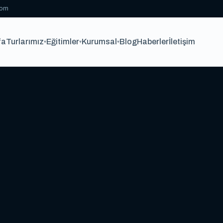
com
fa
Turlarımız
Eğitimler
Kurumsal
Blog
Haberler
İletişim
▾
▾
▾