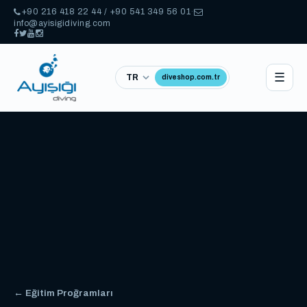
+90 216 418 22 44 / +90 541 349 56 01
·
info@ayisigidiving.com
☰
diveshop.com.tr
← Eğitim Proğramları