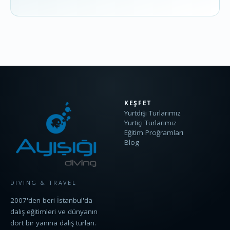
KEŞFET
Yurtdışı Turlarımız
Yurtiçi Turlarımız
Eğitim Proğramları
Blog
DIVING & TRAVEL
2007'den beri İstanbul'da
dalış eğitimleri ve dünyanın
dört bir yanına dalış turları.