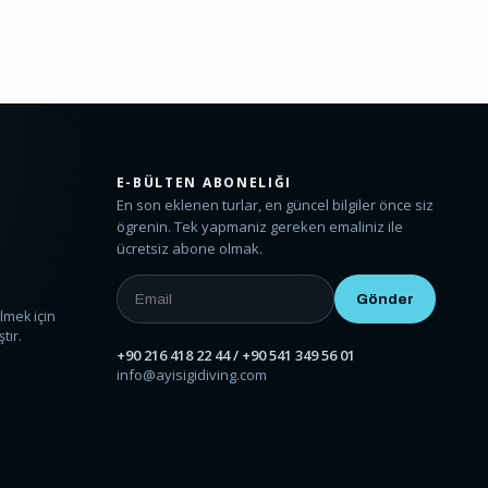
E-BÜLTEN ABONELIĞI
En son eklenen turlar, en güncel bilgiler önce siz
ögrenin. Tek yapmaniz gereken emaliniz ile
ücretsiz abone olmak.
ı
lmek için
tır.
+90 216 418 22 44 / +90 541 349 56 01
info@ayisigidiving.com