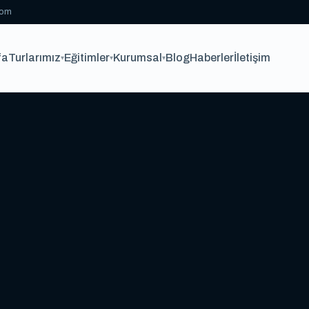
com
fa
Turlarımız
Eğitimler
Kurumsal
Blog
Haberler
İletişim
▾
▾
▾