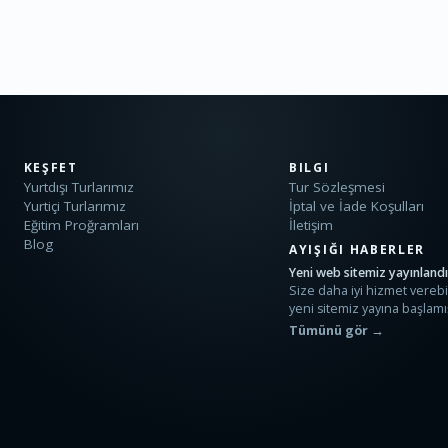
KEŞFET
BILGI
Yurtdışı Turlarımız
Tur Sözleşmesi
Yurtiçi Turlarımız
İptal ve İade Koşulları
Eğitim Proğramları
İletişim
Blog
AYIŞIĞI HABERLER
Yeni web sitemiz yayınland
Size daha iyi hizmet verebi
yeni sitemiz yayına başlamış
Tümünü gör →