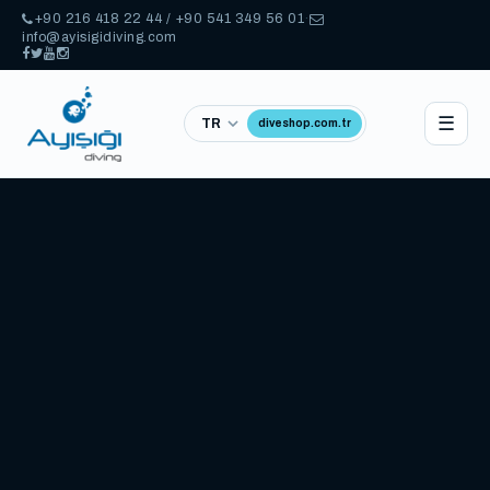
+90 216 418 22 44 / +90 541 349 56 01
·
info@ayisigidiving.com
☰
diveshop.com.tr