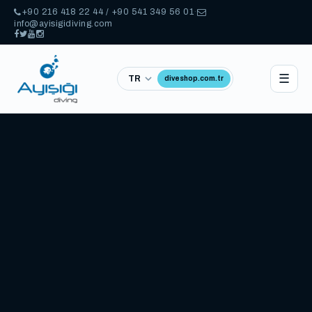
+90 216 418 22 44 / +90 541 349 56 01
·
info@ayisigidiving.com
☰
diveshop.com.tr