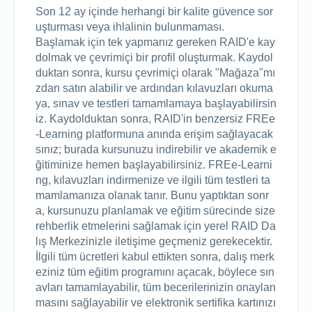
Son 12 ay içinde herhangi bir kalite güvence sor
uşturması veya ihlalinin bulunmaması.

Başlamak için tek yapmanız gereken RAID'e kay
dolmak ve çevrimiçi bir profil oluşturmak. Kaydol
duktan sonra, kursu çevrimiçi olarak "Mağaza"mı
zdan satın alabilir ve ardından kılavuzları okuma
ya, sınav ve testleri tamamlamaya başlayabilirsin
iz. Kaydolduktan sonra, RAID'in benzersiz FREe
-Learning platformuna anında erişim sağlayacak
sınız; burada kursunuzu indirebilir ve akademik e
ğitiminize hemen başlayabilirsiniz. FREe-Learni
ng, kılavuzları indirmenize ve ilgili tüm testleri ta
mamlamanıza olanak tanır. Bunu yaptıktan sonr
a, kursunuzu planlamak ve eğitim sürecinde size 
rehberlik etmelerini sağlamak için yerel RAID Da
lış Merkezinizle iletişime geçmeniz gerekecektir. 
İlgili tüm ücretleri kabul ettikten sonra, dalış merk
eziniz tüm eğitim programını açacak, böylece sın
avları tamamlayabilir, tüm becerilerinizin onaylan
masını sağlayabilir ve elektronik sertifika kartınızı 