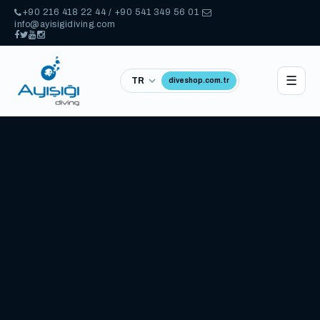
+90 216 418 22 44 / +90 541 349 56 01
·
info@ayisigidiving.com
☰
diveshop.com.tr