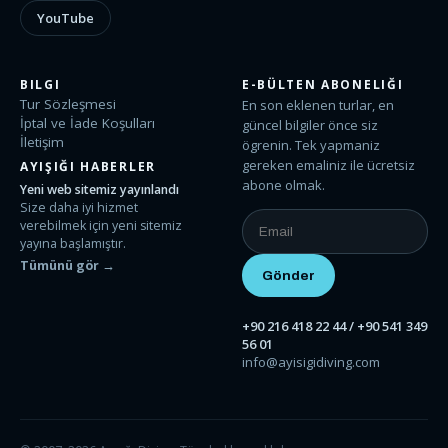
YouTube
BILGI
E-BÜLTEN ABONELIĞI
Tur Sözleşmesi
En son eklenen turlar, en
İptal ve İade Koşulları
güncel bilgiler önce siz
İletişim
ögrenin. Tek yapmaniz
gereken emaliniz ile ücretsiz
AYIŞIĞI HABERLER
abone olmak.
Yeni web sitemiz yayınlandı
Size daha iyi hizmet
verebilmek için yeni sitemiz
yayına başlamıştır.
Tümünü gör →
+90 216 418 22 44 / +90 541 349
56 01
info@ayisigidiving.com