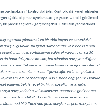
rine bakılmaksızın) kontrol dalışıdır. Kontrol dalışı yerel rehberler
 uygun ağırlık, ekipman ayarlamaları için yapılır. Gerekli görülmesi
 bir parkur seçilerek gerçekleştirilir. Dalıcıların yapmadıkları
e dalış sigortası göstermeli ve bir tıbbi beyan ve sorumluluk
 dalış bilgisayarı, bir işaret şamandırası ve bir dalış feneri
eya eşdeğer bir dalış sertifikasına sahip olmanız ve en az 30
e de batık dalışlarına katılım, her misafirin dalış yeterliliğine
ndurulmalıdır. Teknenin tüm seyri boyunca telefon ve internet
taları Mısır makamlarının, sahil güvenliğin ve liman polisinin
rı veya resmi emirler nedeniyle kısa sürede değişebilir. Gemide
ket edilerek belirlenecektir. Hava koşulları veya diğer
sa veya dalış yerlerine yaklaşılmazsa, acentenin geri ödeme
yanı sıra tüm Milli Park ücretleri ve Liman ücretleri de
 Ras Mohamed Milli Parkı'nda gece dalışları ve şnorkelle yüzme