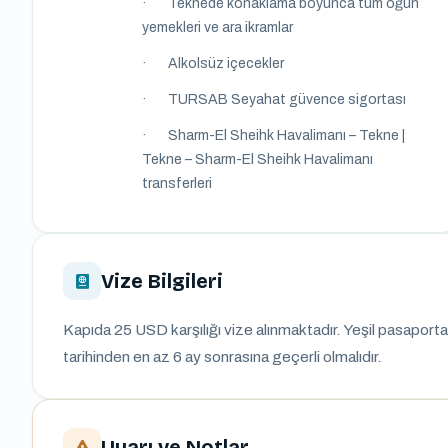
· Teknede konaklama boyunca tüm öğün
yemekleri ve ara ikramlar
· Alkolsüz içecekler
· TURSAB Seyahat güvence sigortası
· Sharm-El Sheihk Havalimanı – Tekne |
Tekne – Sharm-El Sheihk Havalimanı
transferleri
Vize Bilgileri
Kapıda 25 USD karşılığı vize alınmaktadır. Yeşil pasaporta 
tarihinden en az 6 ay sonrasına geçerli olmalıdır.
Uyarı ve Notlar