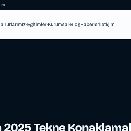
com
fa
Turlarımız
Eğitimler
Kurumsal
Blog
Haberler
İletişim
▾
▾
▾
 2025 Tekne Konaklamalı