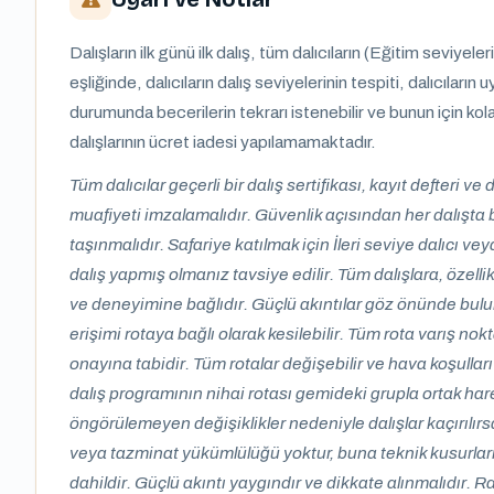
Dalışların ilk günü ilk dalış, tüm dalıcıların (Eğitim seviyele
eşliğinde, dalıcıların dalış seviyelerinin tespiti, dalıcıların
durumunda becerilerin tekrarı istenebilir ve bunun için kolay
dalışlarının ücret iadesi yapılamamaktadır.
Tüm dalıcılar geçerli bir dalış sertifikası, kayıt defteri v
muafiyeti imzalamalıdır. Güvenlik açısından her dalışta bir
taşınmalıdır. Safariye katılmak için İleri seviye dalıcı v
dalış yapmış olmanız tavsiye edilir. Tüm dalışlara, özellikl
ve deneyimine bağlıdır. Güçlü akıntılar göz önünde bulu
erişimi rotaya bağlı olarak kesilebilir. Tüm rota varış nok
onayına tabidir. Tüm rotalar değişebilir ve hava koşulla
dalış programının nihai rotası gemideki grupla ortak hare
öngörülemeyen değişiklikler nedeniyle dalışlar kaçırılır
veya tazminat yükümlülüğü yoktur, buna teknik kusurların 
dahildir. Güçlü akıntı yaygındır ve dikkate alınmalıdır.