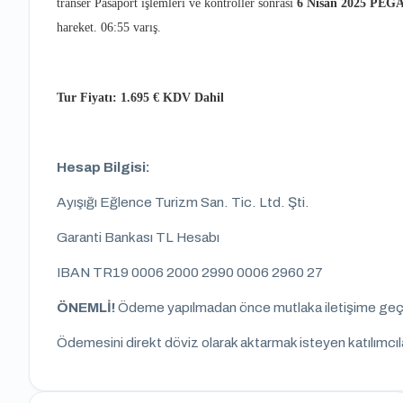
transer Pasaport işlemleri ve kontroller sonrası
6 Nisan 2025 PE
hareket. 06:55 varış.
Tur Fiyatı:
1.695 € KDV Dahil
Hesap Bilgisi:
Ayışığı Eğlence Turizm San. Tic. Ltd. Şti.
Garanti Bankası TL Hesabı
IBAN TR19 0006 2000 2990 0006 2960 27
ÖNEMLİ!
Ödeme yapılmadan önce mutlaka iletişime geçin
Ödemesini direkt döviz olarak aktarmak isteyen katılımcıları