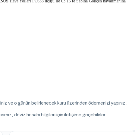
GASUS
Hava Yolları PC633 uçuşu ile 03:15 te Sabiha Gökçen havalimanına
iz ve o günün belirlenecek kuru üzerinden ödemenizi yapınız.
mız, döviz hesabı bilgileri için iletişime geçebilirler