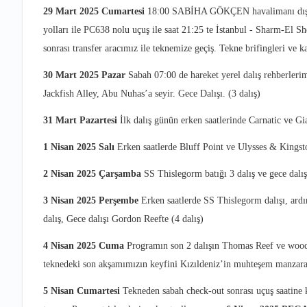
29 Mart 2025 Cumartesi
18:00 SABİHA GÖKÇEN havalimanı dış h
yolları ile PC638 nolu uçuş ile saat 21:25 te İstanbul - Sharm-El S
sonrası transfer aracımız ile teknemize geçiş. Tekne brifingleri ve 
30 Mart 2025 Pazar
Sabah 07:00 de hareket yerel dalış rehberlerim
Jackfish Alley, Abu Nuhas’a seyir. Gece Dalışı. (3 dalış)
31 Mart Pazartesi
İlk dalış günün erken saatlerinde Carnatic ve Gia
1 Nisan 2025 Salı
Erken saatlerde Bluff Point ve Ulysses & Kingsto
2 Nisan 2025 Çarşamba
SS Thislegorm batığı 3 dalış ve gece dalışı
3 Nisan 2025 Perşembe
Erken saatlerde SS Thislegorm dalışı, ardı
dalış, Gece dalışı Gordon Reefte (4 dalış)
4 Nisan 2025 Cuma
Programın son 2 dalışın Thomas Reef ve woodh
teknedeki son akşamımızın keyfini Kızıldeniz’in muhteşem manzarası
5 Nisan Cumartesi
Tekneden sabah check-out sonrası uçuş saatine