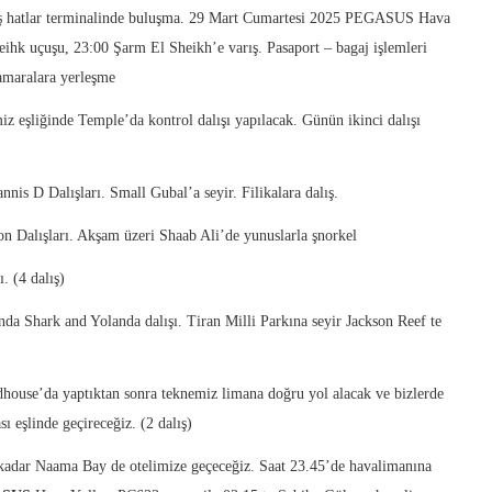
atlar terminalinde buluşma. 29 Mart Cumartesi 2025 PEGASUS Hava
heihk uçuşu, 23:00 Şarm El Sheikh’e varış. Pasaport – bagaj işlemleri
kamaralara yerleşme
iz eşliğinde Temple’da kontrol dalışı yapılacak. Günün ikinci dalışı
nnis D Dalışları. Small Gubal’a seyir. Filikalara dalış.
n Dalışları. Akşam üzeri Shaab Ali’de yunuslarla şnorkel
. (4 dalış)
nda Shark and Yolanda dalışı. Tiran Milli Parkına seyir Jackson Reef te
ouse’da yaptıktan sonra teknemiz limana doğru yol alacak ve bizlerde
 eşlinde geçireceğiz. (2 dalış)
 kadar Naama Bay de otelimize geçeceğiz. Saat 23.45’de havalimanına